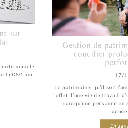
tal
gestion de patrimoine et handicap :
concilier prote
perfo
curité sociale
de la CSG sur
17/1
Le patrimoine, qu’il soit fam
reflet d’une vie de travail, 
Lorsqu’une personne en s
concer
En savo