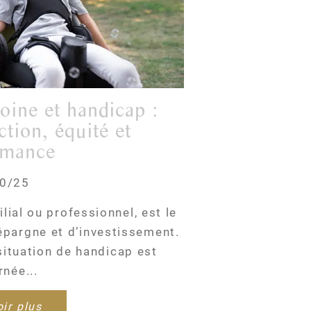
ction, équité et
rmance
0/25
ilial ou professionnel, est le
d’épargne et d’investissement.
ituation de handicap est
née...
ir plus