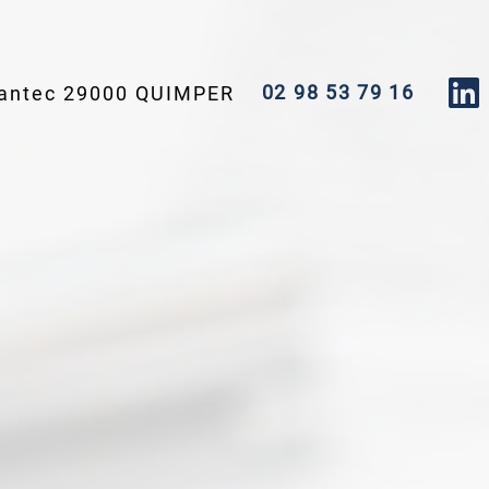
02 98 53 79 16
Dantec
29000
QUIMPER